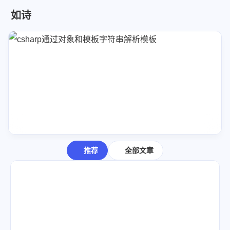
如诗
文章
分类
标签
评论
74
7
17
0
显示模式
文库
全部文章
全部分类
csharp通过对象和模板字符串解析模板
全部标签
友链
推荐
全部文章
友情链接
宝藏博主
我的
关于本站
即刻短文
8
9
13