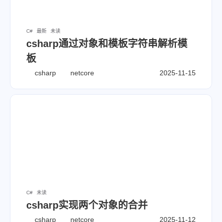
csharp
netcore
es6
7
8
21
html
css
javascript
1
7
3
mongodb
react
wordpress
C#
最新
未读
csharp通过对象和模板字符串解析模
8
5
3
1
blog
nodejs
vue
api
板
1
2
1
ajax
vscode
windows
csharp
netcore
2025-11-15
1
btpanel
全站字数：
99.5k
C#
未读
csharp实现两个对象的合并
csharp
netcore
2025-11-12