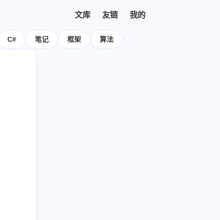
文库
友链
我的
容
C#
笔记
框架
算法
全部文章
全部分类
友情链接
关于本站
全部标签
宝藏博主
即刻短文
8
21
13
css
javascript
es6
3
9
5
ordpress
blog
nodejs
1
1
ows
btpanel