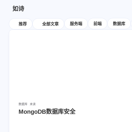
如诗
标签
探索感兴趣的内
服务端
前端
数据库
推荐
全部文章
8
9
7
csharp
netcore
html
1
7
3
mongodb
react
vue
w
2
1
1
vscode
api
ajax
wind
数据库
未读
MongoDB数据库安全