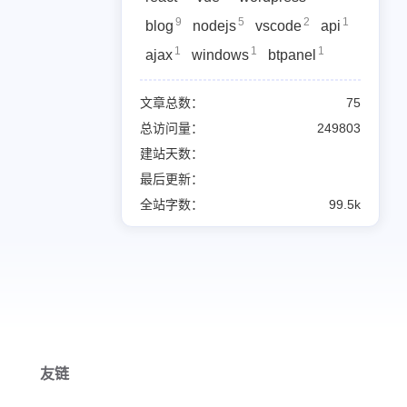
9
5
2
1
blog
nodejs
vscode
api
1
1
1
ajax
windows
btpanel
文章总数：
75
总访问量：
249803
建站天数：
最后更新：
全站字数：
99.5k
友链