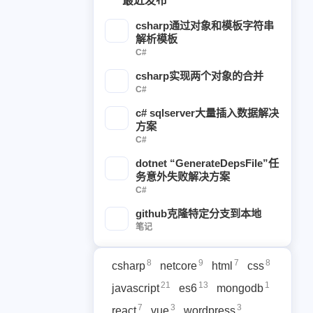
最近发布
csharp通过对象和模板字符串
解析模板
C#
csharp实现两个对象的合并
C#
c# sqlserver大量插入数据解决
方案
C#
dotnet “GenerateDepsFile”任
务意外失败解决方案
C#
github克隆特定分支到本地
笔记
8
9
7
8
csharp
netcore
html
css
21
13
1
javascript
es6
mongodb
7
3
3
react
vue
wordpress