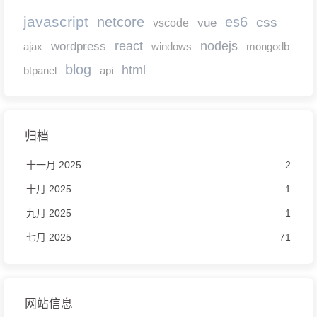
javascript
netcore
es6
css
vscode
vue
react
nodejs
wordpress
ajax
windows
mongodb
blog
html
btpanel
api
归档
十一月 2025
2
十月 2025
1
九月 2025
1
七月 2025
71
网站信息