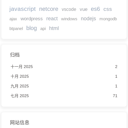
javascript
netcore
es6
css
vscode
vue
react
nodejs
wordpress
ajax
windows
mongodb
blog
html
btpanel
api
归档
十一月 2025
2
十月 2025
1
九月 2025
1
七月 2025
71
网站信息