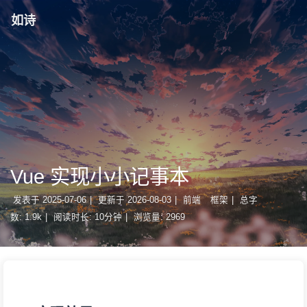
如诗
Vue 实现小小记事本
发表于
2025-07-06
|
更新于
2026-08-03
|
前端
框架
|
总字
数:
1.9k
|
阅读时长:
10分钟
|
浏览量:
2969