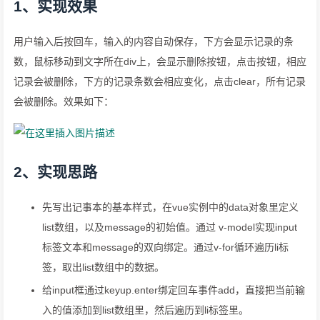
1、实现效果
用户输入后按回车，输入的内容自动保存，下方会显示记录的条
数，鼠标移动到文字所在div上，会显示删除按钮，点击按钮，相应
记录会被删除，下方的记录条数会相应变化，点击clear，所有记录
会被删除。效果如下：
2、实现思路
先写出记事本的基本样式，在vue实例中的data对象里定义
list数组，以及message的初始值。通过 v-model实现input
标签文本和message的双向绑定。通过v-for循环遍历li标
签，取出list数组中的数据。
给input框通过keyup.enter绑定回车事件add，直接把当前输
入的值添加到list数组里，然后遍历到li标签里。