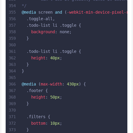
354
*/
355
@media
 screen 
and
 (
-webkit-min-device-pixel-ra
356
.toggle-all
,
357
.todo-list
li
.toggle
 {
358
background
: none;
359
  }
360
361
.todo-list
li
.toggle
 {
362
height
: 
40px
;
363
  }
364
}
365
366
@media
 (
max-width
: 
430px
) {
367
.footer
 {
368
height
: 
50px
;
369
  }
370
371
.filters
 {
372
bottom
: 
10px
;
373
  }