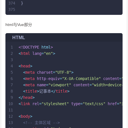
374
}
375
html与Vue部分
HTML
1
<!DOCTYPE 
html
>
2
<
html
lang
=
"en"
>
3
4
<
head
>
5
<
meta
charset
=
"UTF-8"
>
6
<
meta
http-equiv
=
"X-UA-Compatible"
content
=
"I
7
<
meta
name
=
"viewport"
content
=
"width=device-w
8
<
title
>
记事本
</
title
>
9
</
head
>
10
<
link
rel
=
"stylesheet"
type
=
"text/css"
href
=
"in
11
12
<
body
>
13
<!-- 主体区域 -->