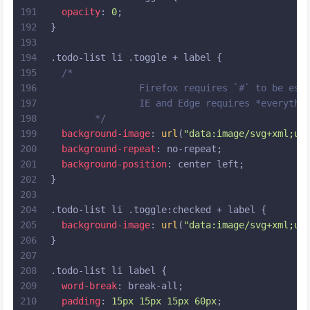
191
opacity
: 
0
;
192
}
193
194
.todo-list
li
.toggle
 + 
label
 {
195
/*
196
		Firefox requires `#` to be es
197
		IE and Edge requires *everyth
198
	*/
199
background-image
: 
url
(
"data:image/svg+xml;ut
200
background-repeat
: no-repeat;
201
background-position
: center left;
202
}
203
204
.todo-list
li
.toggle
:checked
 + 
label
 {
205
background-image
: 
url
(
"data:image/svg+xml;ut
206
}
207
208
.todo-list
li
label
 {
209
word-break
: break-all;
210
padding
: 
15px
15px
15px
60px
;