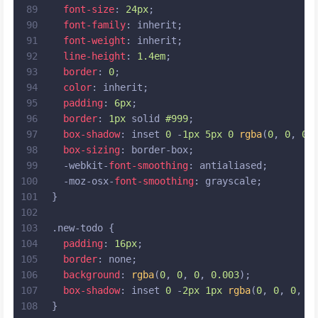
89
font-size
: 
24px
;
90
font-family
: inherit;
91
font-weight
: inherit;
92
line-height
: 
1.4em
;
93
border
: 
0
;
94
color
: inherit;
95
padding
: 
6px
;
96
border
: 
1px
 solid 
#999
;
97
box-shadow
: inset 
0
 -
1px
5px
0
rgba
(
0
, 
0
, 
0
,
98
box-sizing
: border-box;
99
  -webkit-
font-smoothing
: antialiased;
100
  -moz-osx-
font-smoothing
: grayscale;
101
}
102
103
.new-todo
 {
104
padding
: 
16px
;
105
border
: none;
106
background
: 
rgba
(
0
, 
0
, 
0
, 
0.003
);
107
box-shadow
: inset 
0
 -
2px
1px
rgba
(
0
, 
0
, 
0
, 
0
108
}