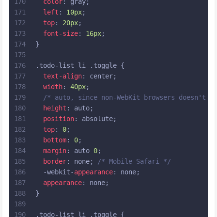
170
color
: gray;
171
left
: 
10px
;
172
top
: 
20px
;
173
font-size
: 
16px
;
174
}
175
176
.todo-list
li
.toggle
 {
177
text-align
: center;
178
width
: 
40px
;
179
/* auto, since non-WebKit browsers doesn't s
180
height
: auto;
181
position
: absolute;
182
top
: 
0
;
183
bottom
: 
0
;
184
margin
: auto 
0
;
185
border
: none; 
/* Mobile Safari */
186
  -webkit-
appearance
: none;
187
appearance
: none;
188
}
189
190
.todo-list
li
.toggle
 {