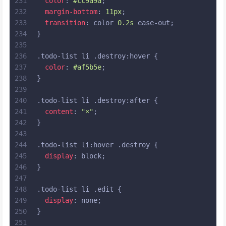
231
color
: 
#cc9a9a
;
232
margin-bottom
: 
11px
;
233
transition
: color 
0.2s
 ease-out;
234
}
235
236
.todo-list
li
.destroy
:hover
 {
237
color
: 
#af5b5e
;
238
}
239
240
.todo-list
li
.destroy
:after
 {
241
content
: 
"×"
;
242
}
243
244
.todo-list
li
:hover
.destroy
 {
245
display
: block;
246
}
247
248
.todo-list
li
.edit
 {
249
display
: none;
250
}
251