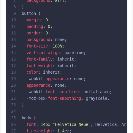
7
background
: 
#fff
;
8
}
9
button
 {
10
margin
: 
0
;
11
padding
: 
0
;
12
border
: 
0
;
13
background
: none;
14
font-size
: 
100%
;
15
vertical-align
: baseline;
16
font-family
: inherit;
17
font-weight
: inherit;
18
color
: inherit;
19
  -webkit-
appearance
: none;
20
appearance
: none;
21
  -webkit-
font-smoothing
: antialiased;
22
  -moz-osx-
font-smoothing
: grayscale;
23
}
24
25
body
 {
26
font
: 
14px
"Helvetica Neue"
, Helvetica, Aria
27
line-height
: 
1.4em
;