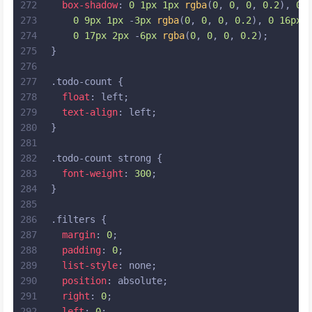
272
box-shadow
: 
0
1px
1px
rgba
(
0
, 
0
, 
0
, 
0.2
), 
0
273
0
9px
1px
 -
3px
rgba
(
0
, 
0
, 
0
, 
0.2
), 
0
16px
274
0
17px
2px
 -
6px
rgba
(
0
, 
0
, 
0
, 
0.2
);
275
}
276
277
.todo-count
 {
278
float
: left;
279
text-align
: left;
280
}
281
282
.todo-count
strong
 {
283
font-weight
: 
300
;
284
}
285
286
.filters
 {
287
margin
: 
0
;
288
padding
: 
0
;
289
list-style
: none;
290
position
: absolute;
291
right
: 
0
;
292
left
: 
0
;