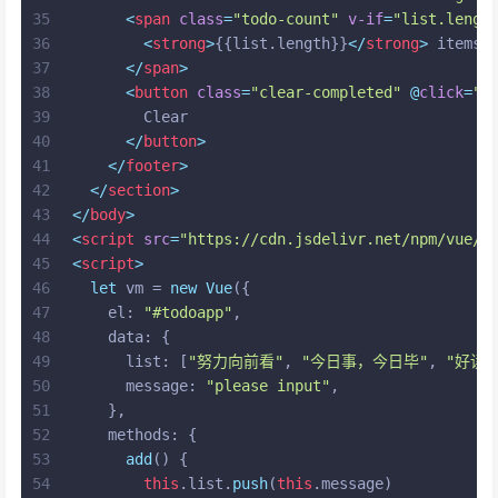
35
<
span
class
=
"todo-count"
v-if
=
"list.lengt
36
<
strong
>
{{list.length}}
</
strong
>
 items 
37
</
span
>
38
<
button
class
=
"clear-completed"
 @
click
=
"c
39
        Clear
40
</
button
>
41
</
footer
>
42
</
section
>
43
</
body
>
44
<
script
src
=
"https://cdn.jsdelivr.net/npm/vue/d
45
<
script
>
46
let
 vm = 
new
Vue
({
47
el
: 
"#todoapp"
,
48
data
: {
49
list
: [
"努力向前看"
, 
"今日事，今日毕"
, 
"好读
50
message
: 
"please input"
,
51
    },
52
methods
: {
53
add
(
) {
54
this
.
list
.
push
(
this
.
message
)