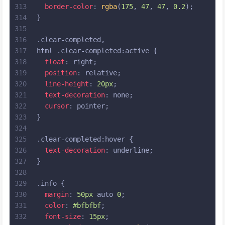
313
border-color
: 
rgba
(
175
, 
47
, 
47
, 
0.2
);
314
}
315
316
.clear-completed
,
317
html
.clear-completed
:active
 {
318
float
: right;
319
position
: relative;
320
line-height
: 
20px
;
321
text-decoration
: none;
322
cursor
: pointer;
323
}
324
325
.clear-completed
:hover
 {
326
text-decoration
: underline;
327
}
328
329
.info
 {
330
margin
: 
50px
 auto 
0
;
331
color
: 
#bfbfbf
;
332
font-size
: 
15px
;