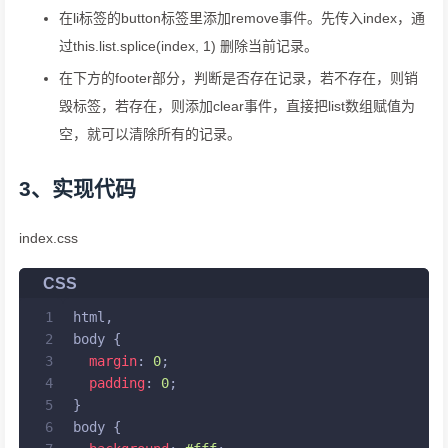
在li标签的button标签里添加remove事件。先传入index，通
过this.list.splice(index, 1) 删除当前记录。
在下方的footer部分，判断是否存在记录，若不存在，则销
毁标签，若存在，则添加clear事件，直接把list数组赋值为
空，就可以清除所有的记录。
3、实现代码
index.css
CSS
1
html
,
2
body
 {
3
margin
: 
0
;
4
padding
: 
0
;
5
}
6
body
 {