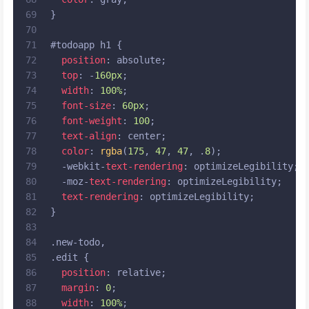
69
}
70
71
#todoapp
h1
 {
72
position
: absolute;
73
top
: -
160px
;
74
width
: 
100%
;
75
font-size
: 
60px
;
76
font-weight
: 
100
;
77
text-align
: center;
78
color
: 
rgba
(
175
, 
47
, 
47
, .
8
);
79
  -webkit-
text-rendering
: optimizeLegibility;
80
  -moz-
text-rendering
: optimizeLegibility;
81
text-rendering
: optimizeLegibility;
82
}
83
84
.new-todo
,
85
.edit
 {
86
position
: relative;
87
margin
: 
0
;
88
width
: 
100%
;