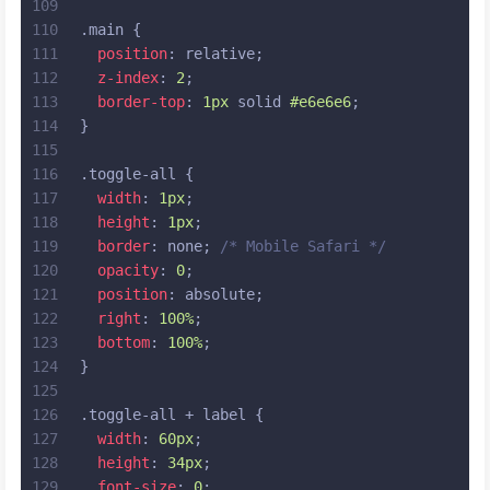
109
110
.main
 {
111
position
: relative;
112
z-index
: 
2
;
113
border-top
: 
1px
 solid 
#e6e6e6
;
114
}
115
116
.toggle-all
 {
117
width
: 
1px
;
118
height
: 
1px
;
119
border
: none; 
/* Mobile Safari */
120
opacity
: 
0
;
121
position
: absolute;
122
right
: 
100%
;
123
bottom
: 
100%
;
124
}
125
126
.toggle-all
 + 
label
 {
127
width
: 
60px
;
128
height
: 
34px
;
129
font-size
: 
0
;