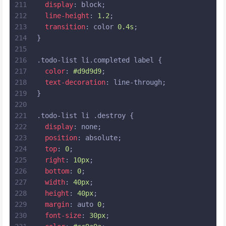
211
display
: block;
212
line-height
: 
1.2
;
213
transition
: color 
0.4s
;
214
}
215
216
.todo-list
li
.completed
label
 {
217
color
: 
#d9d9d9
;
218
text-decoration
: line-through;
219
}
220
221
.todo-list
li
.destroy
 {
222
display
: none;
223
position
: absolute;
224
top
: 
0
;
225
right
: 
10px
;
226
bottom
: 
0
;
227
width
: 
40px
;
228
height
: 
40px
;
229
margin
: auto 
0
;
230
font-size
: 
30px
;