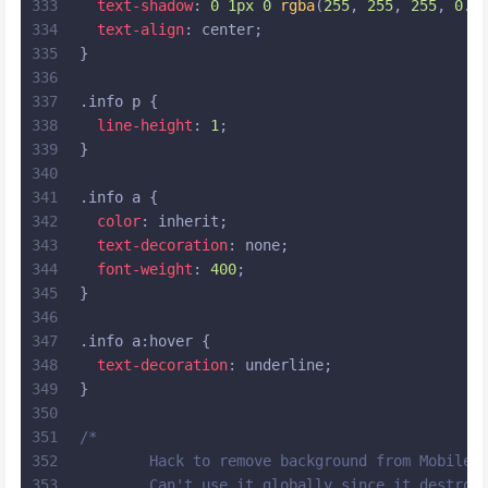
333
text-shadow
: 
0
1px
0
rgba
(
255
, 
255
, 
255
, 
0.5
334
text-align
: center;
335
}
336
337
.info
p
 {
338
line-height
: 
1
;
339
}
340
341
.info
a
 {
342
color
: inherit;
343
text-decoration
: none;
344
font-weight
: 
400
;
345
}
346
347
.info
a
:hover
 {
348
text-decoration
: underline;
349
}
350
351
/*
352
	Hack to remove background from Mobile 
353
	Can't use it globally since it destroy