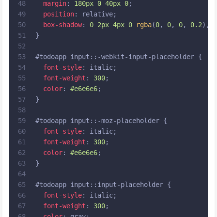
48
margin
: 
180px
0
40px
0
;
49
position
: relative;
50
box-shadow
: 
0
2px
4px
0
rgba
(
0
, 
0
, 
0
, 
0.2
), 
51
}
52
53
#todoapp
input
::-webkit-input-placeholder {
54
font-style
: italic;
55
font-weight
: 
300
;
56
color
: 
#e6e6e6
;
57
}
58
59
#todoapp
input
::-moz-placeholder {
60
font-style
: italic;
61
font-weight
: 
300
;
62
color
: 
#e6e6e6
;
63
}
64
65
#todoapp
input
::input-placeholder {
66
font-style
: italic;
67
font-weight
: 
300
;
68
color
: gray;