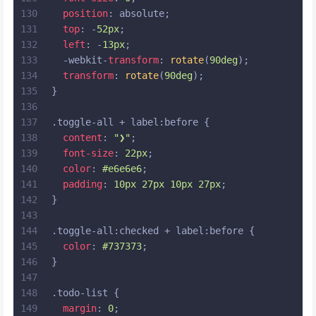
130
position
: absolute;
131
top
: -
52px
;
132
left
: -
13px
;
133
  -webkit-
transform
: 
rotate
(
90deg
);
134
transform
: 
rotate
(
90deg
);
135
}
136
137
.toggle-all
 + 
label
:before
 {
138
content
: 
"❯"
;
139
font-size
: 
22px
;
140
color
: 
#e6e6e6
;
141
padding
: 
10px
27px
10px
27px
;
142
}
143
144
.toggle-all
:checked
 + 
label
:before
 {
145
color
: 
#737373
;
146
}
147
148
.todo-list
 {
149
margin
: 
0
;