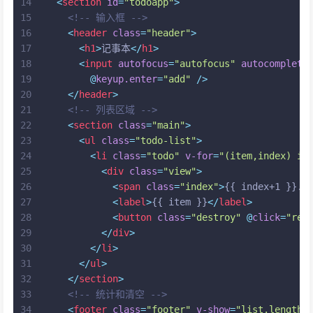
14
<
section
id
=
"todoapp"
>
15
<!-- 输入框 -->
16
<
header
class
=
"header"
>
17
<
h1
>
记事本
</
h1
>
18
<
input
autofocus
=
"autofocus"
autocomplete
19
        @
keyup.enter
=
"add"
 />
20
</
header
>
21
<!-- 列表区域 -->
22
<
section
class
=
"main"
>
23
<
ul
class
=
"todo-list"
>
24
<
li
class
=
"todo"
v-for
=
"(item,index) in
25
<
div
class
=
"view"
>
26
<
span
class
=
"index"
>
{{ index+1 }}.
<
27
<
label
>
{{ item }}
</
label
>
28
<
button
class
=
"destroy"
 @
click
=
"rem
29
</
div
>
30
</
li
>
31
</
ul
>
32
</
section
>
33
<!-- 统计和清空 -->
34
<
footer
class
=
"footer"
v-show
=
"list.length!