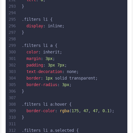
293
}
294
295
.filters
li
 {
296
display
: inline;
297
}
298
299
.filters
li
a
 {
300
color
: inherit;
301
margin
: 
3px
;
302
padding
: 
3px
7px
;
303
text-decoration
: none;
304
border
: 
1px
 solid transparent;
305
border-radius
: 
3px
;
306
}
307
308
.filters
li
a
:hover
 {
309
border-color
: 
rgba
(
175
, 
47
, 
47
, 
0.1
);
310
}
311
312
.filters
li
a
.selected
 {