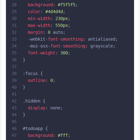
28
background
: 
#f5f5f5
;
29
color
: 
#4d4d4d
;
30
min-width
: 
230px
;
31
max-width
: 
550px
;
32
margin
: 
0
 auto;
33
  -webkit-
font-smoothing
: antialiased;
34
  -moz-osx-
font-smoothing
: grayscale;
35
font-weight
: 
300
;
36
}
37
38
:focus
 {
39
outline
: 
0
;
40
}
41
42
.hidden
 {
43
display
: none;
44
}
45
46
#todoapp
 {
47
background
: 
#fff
;