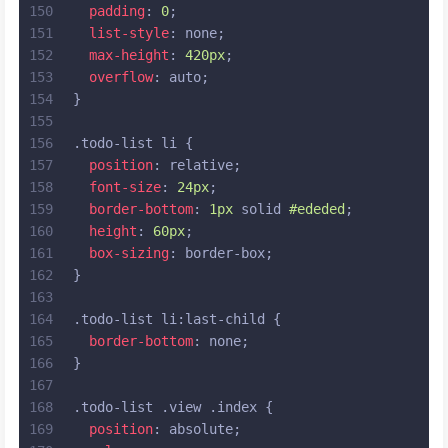
150
padding
: 
0
;
151
list-style
: none;
152
max-height
: 
420px
;
153
overflow
: auto;
154
}
155
156
.todo-list
li
 {
157
position
: relative;
158
font-size
: 
24px
;
159
border-bottom
: 
1px
 solid 
#ededed
;
160
height
: 
60px
;
161
box-sizing
: border-box;
162
}
163
164
.todo-list
li
:last-child
 {
165
border-bottom
: none;
166
}
167
168
.todo-list
.view
.index
 {
169
position
: absolute;