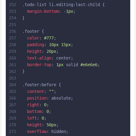
252
.todo-list
li
.editing
:last-child
 {
253
margin-bottom
: -
1px
;
254
}
255
256
.footer
 {
257
color
: 
#777
;
258
padding
: 
10px
15px
;
259
height
: 
20px
;
260
text-align
: center;
261
border-top
: 
1px
 solid 
#e6e6e6
;
262
}
263
264
.footer
:before
 {
265
content
: 
""
;
266
position
: absolute;
267
right
: 
0
;
268
bottom
: 
0
;
269
left
: 
0
;
270
height
: 
50px
;
271
overflow
: hidden;