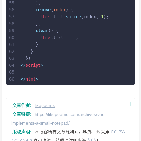
55
      },
56
remove
(
index
) {
57
this
.
list
.
splice
(index, 
1
);
58
      },
59
clear
(
) {
60
this
.
list
 = [];
61
      }
62
    }
63
  })
64
</
script
>
65
66
</
html
>
文章作者:
likepoems
文章链接:
https://likepoems.com/archives/vue-
implements-a-small-notepad/
版权声明:
本博客所有文章除特别声明外，均采用
CC BY-
NC-SA 4.0
许可协议。转载请注明来源
如诗
！