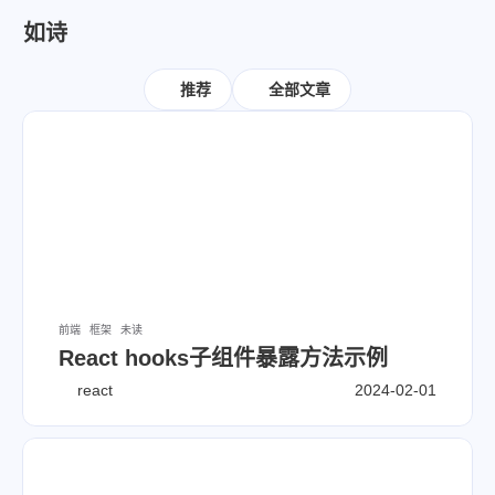
如诗
文章
分类
标签
评论
74
7
17
0
推荐
全部文章
显示模式
文库
全部文章
全部分类
全部标签
友链
前端
框架
未读
React hooks子组件暴露方法示例
友情链接
宝藏博主
react
2024-02-01
我的
关于本站
即刻短文
8
9
13