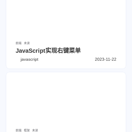
csharp
netcore
es6
7
8
21
html
css
javascript
1
7
3
mongodb
react
wordpress
8
5
3
1
blog
nodejs
vue
api
1
2
1
ajax
vscode
windows
前端
未读
1
btpanel
JavaScript实现右键菜单
javascript
2023-11-22
全站字数：
99.5k
前端
框架
未读