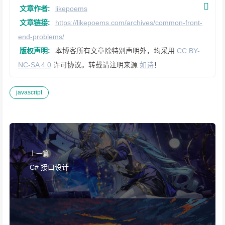
文章作者:
likepoems
文章链接:
https://likepoems.com/archives/common-front-
end-problems/
版权声明:
本博客所有文章除特别声明外，均采用
CC BY-
NC-SA 4.0
许可协议。转载请注明来源
如诗
！
javascript
上一篇
C# 接口设计