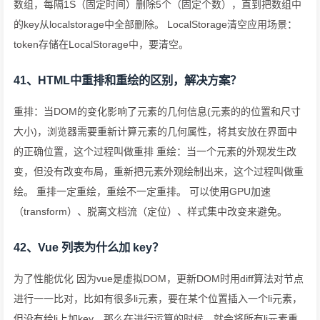
数组，每隔1S（固定时间）删除5个（固定个数），直到把数组中
的key从localstorage中全部删除。 LocalStorage清空应用场景：
token存储在LocalStorage中，要清空。
41、HTML中重排和重绘的区别，解决方案？
重排：当DOM的变化影响了元素的几何信息(元素的的位置和尺寸
大小)，浏览器需要重新计算元素的几何属性，将其安放在界面中
的正确位置，这个过程叫做重排 重绘：当一个元素的外观发生改
变，但没有改变布局，重新把元素外观绘制出来，这个过程叫做重
绘。 重排一定重绘，重绘不一定重排。 可以使用GPU加速
（transform）、脱离文档流（定位）、样式集中改变来避免。
42、Vue 列表为什么加 key？
为了性能优化 因为vue是虚拟DOM，更新DOM时用diff算法对节点
进行一一比对，比如有很多li元素，要在某个位置插入一个li元素，
但没有给li上加key，那么在进行运算的时候，就会将所有li元素重