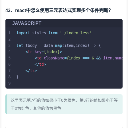
43、react中怎么使用三元表达式实现多个条件判断？
JAVASCRIPT
1
import
 styles 
from
'./index.less'
2
3
let
 tbody = data.
map
(item,index) => {
4
<
tr
key
=
{index}
>
5
<
td
className
=
{index
 === 
6
 && 
item.numbe
6
</
td
>
7
</
tr
>
8
}
9
这里表示第7行的值如果小于0为橙色，第8行的值如果小于等
于0为红色，其他的值为黑色