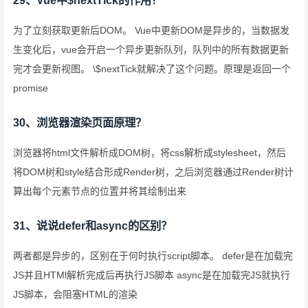
29、Vue中$nextTick的作用？
为了立刻获取更新后DOM。 Vue中更新DOM是异步的，当数据发
生变化后，vue会开启一个异步更新队列，队列中的所有数据更新
完才会更新视图。 \$nextTick就解决了这个问题。原理是返回一个
promise
30、浏览器渲染页面原理？
浏览器将html文件解析成DOM树，将css解析成stylesheet，然后
将DOM树和style结合形成Render树，之后浏览器通过Render树计
算出每个元素节点的位置并将其绘制出来
31、说说defer和async的区别？
两者都是异步的，区别在于何时执行script脚本。 defer是在加载完
JS并且HTMl解析完成后再执行JS脚本 async是在加载完JS就执行
JS脚本，会阻塞HTML的渲染