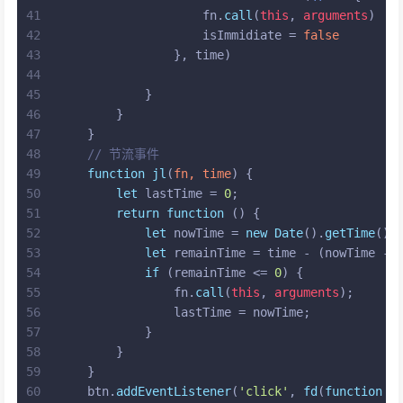
41
                    fn.
call
(
this
, 
arguments
)
42
                    isImmidiate = 
false
43
                }, time)
44
45
            }
46
        }
47
    }
48
// 节流事件
49
function
jl
(
fn, time
) {
50
let
 lastTime = 
0
;
51
return
function
 (
) {
52
let
 nowTime = 
new
Date
().
getTime
();
53
let
 remainTime = time - (nowTime - 
54
if
 (remainTime <= 
0
) {
55
                fn.
call
(
this
, 
arguments
);
56
                lastTime = nowTime;
57
            }
58
        }
59
    }
60
    btn.
addEventListener
(
'click'
, 
fd
(
function
 (