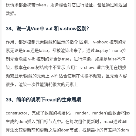
送请求都会携带token，服务端会对它进行验证，验证通过则返回
数据。
38、说一说Vue中 v-if 和 v-show区别？
作用：都是控制元素隐藏和显示的指令 区别： v-show: 控制的元
素无论是true还是false，都被渲染出来了，通过display：none控
制元素隐藏 v-if: 控制的元素是true，进行渲染，如果是false不渲
染，根本在dom树结构中不显示 应用： v-show: 适合使用在切换
频繁显示/隐藏的元素上 v-if: 适合使用在切换不频繁，且元素内容
很多，渲染一次性能消耗很大的元素上
39、简单的说明下react的生命周期
constructor：完成了数据的初始化。 render：render()函数会将jsx
生成的dom插入到目标节点中。在每次组件更新时，react通过diff
算法比较更新前和更新之后的dom节点，找到最小的有差异的dom