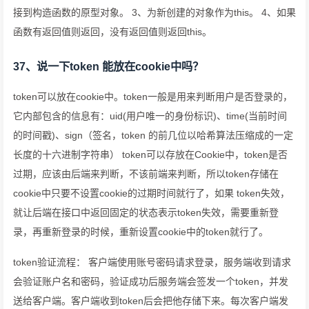
接到构造函数的原型对象。 3、为新创建的对象作为this。 4、如果
函数有返回值则返回，没有返回值则返回this。
37、说一下token 能放在cookie中吗？
token可以放在cookie中。token一般是用来判断用户是否登录的，
它内部包含的信息有：uid(用户唯一的身份标识)、time(当前时间
的时间戳)、sign（签名，token 的前几位以哈希算法压缩成的一定
长度的十六进制字符串） token可以存放在Cookie中，token是否
过期，应该由后端来判断，不该前端来判断，所以token存储在
cookie中只要不设置cookie的过期时间就行了，如果 token失效，
就让后端在接口中返回固定的状态表示token失效，需要重新登
录，再重新登录的时候，重新设置cookie中的token就行了。
token验证流程： 客户端使用账号密码请求登录，服务端收到请求
会验证账户名和密码，验证成功后服务端会签发一个token，并发
送给客户端。客户端收到token后会把他存储下来。每次客户端发