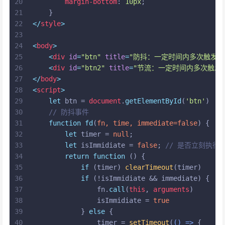
20
margin-bottom
: 
10px
;
21
    }
22
</
style
>
23
24
<
body
>
25
<
div
id
=
"btn"
title
=
"防抖：一定时间内多次触发事
26
<
div
id
=
"btn2"
title
=
"节流：一定时间内多次触发
27
</
body
>
28
<
script
>
29
let
 btn = 
document
.
getElementById
(
'btn'
)
30
// 防抖事件
31
function
fd
(
fn, time, immediate=
false
) {
32
let
 timer = 
null
;
33
let
 isImmidiate = 
false
; 
// 是否立刻执行
34
return
function
 (
) {
35
if
 (timer) 
clearTimeout
(timer)
36
if
 (!isImmidiate && immediate) {
37
                fn.
call
(
this
, 
arguments
)
38
                isImmidiate = 
true
39
            } 
else
 {
40
                timer = 
setTimeout
(
() =>
 {