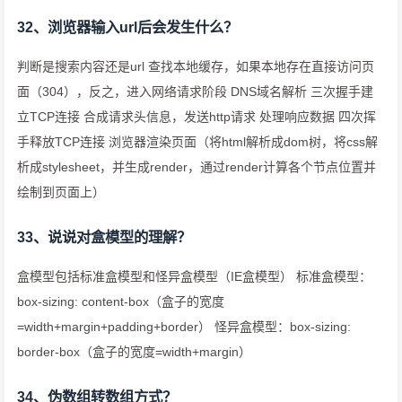
32、浏览器输入url后会发生什么？
判断是搜索内容还是url 查找本地缓存，如果本地存在直接访问页
面（304），反之，进入网络请求阶段 DNS域名解析 三次握手建
立TCP连接 合成请求头信息，发送http请求 处理响应数据 四次挥
手释放TCP连接 浏览器渲染页面（将html解析成dom树，将css解
析成stylesheet，并生成render，通过render计算各个节点位置并
绘制到页面上）
33、说说对盒模型的理解？
盒模型包括标准盒模型和怪异盒模型（IE盒模型） 标准盒模型：
box-sizing: content-box（盒子的宽度
=width+margin+padding+border） 怪异盒模型：box-sizing:
border-box（盒子的宽度=width+margin）
34、伪数组转数组方式？