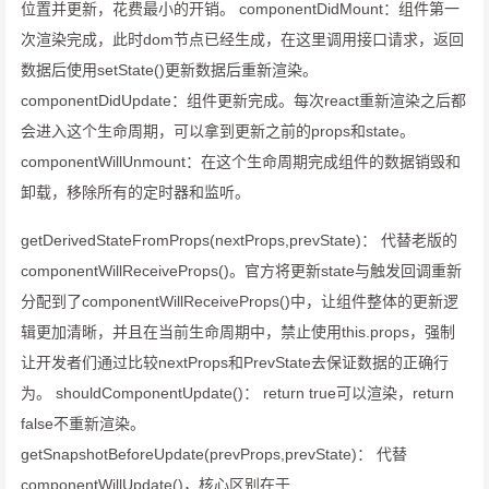
位置并更新，花费最小的开销。 componentDidMount：组件第一
次渲染完成，此时dom节点已经生成，在这里调用接口请求，返回
数据后使用setState()更新数据后重新渲染。
componentDidUpdate：组件更新完成。每次react重新渲染之后都
会进入这个生命周期，可以拿到更新之前的props和state。
componentWillUnmount：在这个生命周期完成组件的数据销毁和
卸载，移除所有的定时器和监听。
getDerivedStateFromProps(nextProps,prevState)： 代替老版的
componentWillReceiveProps()。官方将更新state与触发回调重新
分配到了componentWillReceiveProps()中，让组件整体的更新逻
辑更加清晰，并且在当前生命周期中，禁止使用this.props，强制
让开发者们通过比较nextProps和PrevState去保证数据的正确行
为。 shouldComponentUpdate()： return true可以渲染，return
false不重新渲染。
getSnapshotBeforeUpdate(prevProps,prevState)： 代替
componentWillUpdate()，核心区别在于