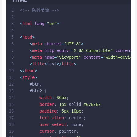
1
<!-- 防抖节流 -->
2
3
<
html
lang
=
"en"
>
4
5
<
head
>
6
<
meta
charset
=
"UTF-8"
>
7
<
meta
http-equiv
=
"X-UA-Compatible"
content
=
8
<
meta
name
=
"viewport"
content
=
"width=device
9
<
title
>
test
</
title
>
10
</
head
>
11
<
style
>
12
#btn
,
13
#btn2
 {
14
width
: 
60px
;
15
border
: 
1px
 solid 
#676767
;
16
padding
: 
5px
10px
;
17
text-align
: center;
18
user-select
: none;
19
cursor
: pointer;