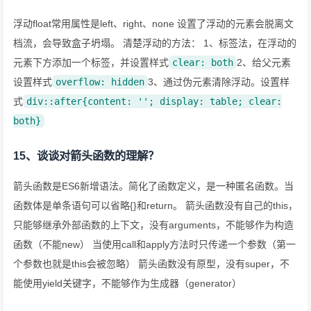
浮动float常用属性是left、right、none 设置了浮动的元素会脱离文
档流，会导致盒子坍塌。 清楚浮动的方法： 1、标签法，在浮动的
元素下方添加一个标签，并设置样式
clear: both
2、给父元素
设置样式
overflow: hidden
3、通过伪元素清除浮动。设置样
式
div::after{content: ''; display: table; clear:
both}
15、谈谈对箭头函数的理解？
箭头函数是ES6新增语法。简化了函数定义，是一种匿名函数。当
函数体是单条语句可以省略{}和return。 箭头函数没有自己的this，
只能够继承外部函数的上下文，没有arguments，不能够作为构造
函数（不能new） 当使用call和apply方法时只传递一个参数（第一
个参数也就是this会被忽略） 箭头函数没有原型，没有super，不
能使用yield关键字，不能够作为生成器（generator）