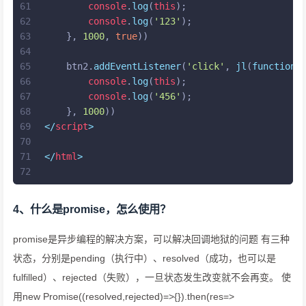
61
console
.
log
(
this
);
62
console
.
log
(
'123'
);
63
    }, 
1000
, 
true
))
64
65
    btn2.
addEventListener
(
'click'
, 
jl
(
function
 
66
console
.
log
(
this
);
67
console
.
log
(
'456'
);
68
    }, 
1000
))
69
</
script
>
70
71
</
html
>
72
4、什么是promise，怎么使用？
promise是异步编程的解决方案，可以解决回调地狱的问题 有三种
状态，分别是pending（执行中）、resolved（成功，也可以是
fulfilled）、rejected（失败），一旦状态发生改变就不会再变。 使
用new Promise((resolved,rejected)=>{}).then(res=>