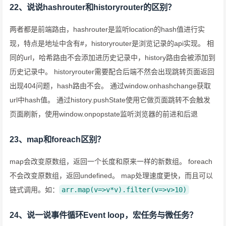
22、说说hashrouter和historyrouter的区别？
两者都是前端路由，hashrouter是监听location的hash值进行实
现，特点是地址中含有#，historyrouter是浏览记录的api实现。 相
同的url，哈希路由不会添加进历史记录中，history路由会被添加到
历史记录中。 historyrouter需要配合后端不然会出现跳转页面返回
出现404问题，hash路由不会。 通过window.onhashchange获取
url中hash值。 通过history.pushState使用它做页面跳转不会触发
页面刷新，使用window.onpopstate监听浏览器的前进和后退
23、map和foreach区别？
map会改变原数组，返回一个长度和原来一样的新数组。 foreach
不会改变原数组，返回undefined。 map处理速度更快，而且可以
链式调用。如：
arr.map(v=>v*v).filter(v=>v>10)
24、说一说事件循环Event loop，宏任务与微任务？